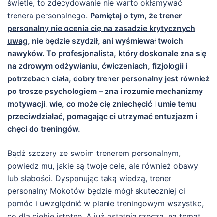
świetle, to zdecydowanie nie warto okłamywać
trenera personalnego.
Pamiętaj o tym, że trener
personalny nie ocenia cię na zasadzie krytycznych
uwag
, nie będzie szydził, ani wyśmiewał twoich
nawyków. To profesjonalista, który doskonale zna się
na zdrowym odżywianiu, ćwiczeniach, fizjologii i
potrzebach ciała, dobry trener personalny jest również
po trosze psychologiem – zna i rozumie mechanizmy
motywacji, wie, co może cię zniechęcić i umie temu
przeciwdziałać, pomagając ci utrzymać entuzjazm i
chęci do treningów.
Bądź szczery ze swoim trenerem personalnym,
powiedz mu, jakie są twoje cele, ale również obawy
lub słabości. Dysponując taką wiedzą, trener
personalny Mokotów będzie mógł skuteczniej ci
pomóc i uwzględnić w planie treningowym wszystko,
co dla ciebie istotne. A już ostatnią rzeczą, na temat