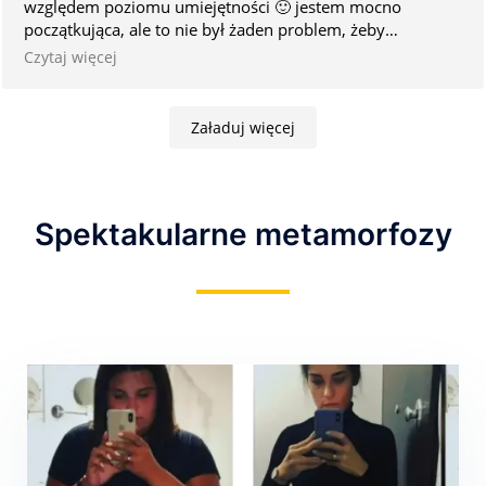
względem poziomu umiejętności 🙂 jestem mocno
swoje zdrowie i kondycję w profesjonalny i przyjemny
początkująca, ale to nie był żaden problem, żeby
sposób.
wprowadzić mnie w świat siłowni 😀
Czytaj więcej
Załaduj więcej
Spektakularne metamorfozy