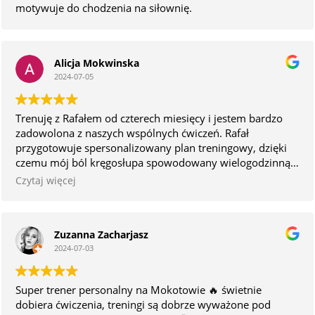
motywuje do chodzenia na siłownię.
Alicja Mokwinska
2024-07-05
Trenuję z Rafałem od czterech miesięcy i jestem bardzo
zadowolona z naszych wspólnych ćwiczeń. Rafał
przygotowuje spersonalizowany plan treningowy, dzięki
czemu mój ból kręgosłupa spowodowany wielogodzinną
pracą przy komputerze zniknął. Moja kondycja znacząco
Czytaj więcej
się poprawiła, czuję się silniejsza i zdrowsza.
Treningi z Rafałem to nie tylko wysiłek fizyczny, ale
Zuzanna Zacharjasz
również przyjemność. Fajne rozmowy podczas ćwiczeń
2024-07-03
sprawiają, że czas mija bardzo szybko i przyjemnie. Rafał
zawsze zaczyna trening punktualnie, co bardzo sobie
cenię.
Super trener personalny na Mokotowie 🔥 świetnie
dobiera ćwiczenia, treningi są dobrze wyważone pod
Polecam treningi z Rafałem każdemu, kto chce zadbać o