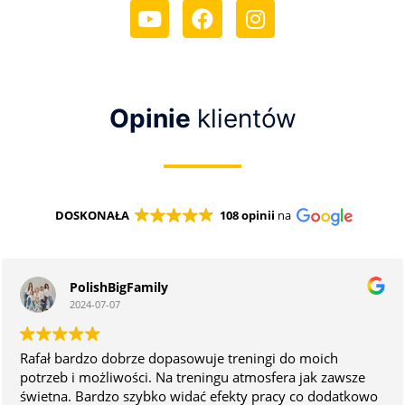
Opinie
klientów
DOSKONAŁA
108 opinii
na
PolishBigFamily
2024-07-07
Rafał bardzo dobrze dopasowuje treningi do moich
potrzeb i możliwości. Na treningu atmosfera jak zawsze
świetna. Bardzo szybko widać efekty pracy co dodatkowo