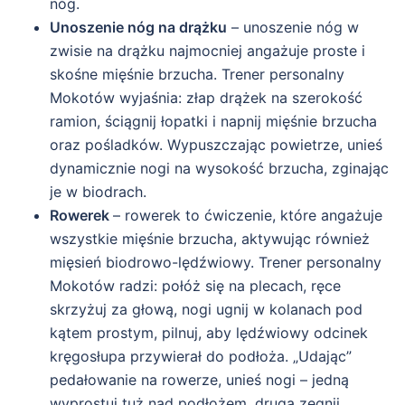
nóg.
Unoszenie nóg na drążku
– unoszenie nóg w
zwisie na drążku najmocniej angażuje proste i
skośne mięśnie brzucha. Trener personalny
Mokotów wyjaśnia: złap drążek na szerokość
ramion, ściągnij łopatki i napnij mięśnie brzucha
oraz pośladków. Wypuszczając powietrze, unieś
dynamicznie nogi na wysokość brzucha, zginając
je w biodrach.
Rowerek
– rowerek to ćwiczenie, które angażuje
wszystkie mięśnie brzucha, aktywując również
mięsień biodrowo-lędźwiowy. Trener personalny
Mokotów radzi: połóż się na plecach, ręce
skrzyżuj za głową, nogi ugnij w kolanach pod
kątem prostym, pilnuj, aby lędźwiowy odcinek
kręgosłupa przywierał do podłoża. „Udając”
pedałowanie na rowerze, unieś nogi – jedną
wyprostuj tuż nad podłożem, drugą zegnij,