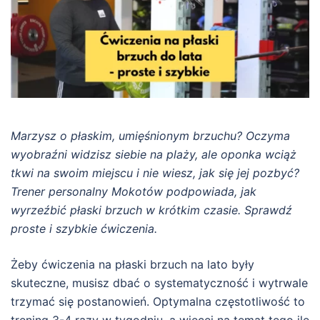
Marzysz o płaskim, umięśnionym brzuchu? Oczyma
wyobraźni widzisz siebie na plaży, ale oponka wciąż
tkwi na swoim miejscu i nie wiesz, jak się jej pozbyć?
Trener personalny Mokotów podpowiada, jak
wyrzeźbić płaski brzuch w krótkim czasie. Sprawdź
proste i szybkie ćwiczenia.
Żeby ćwiczenia na płaski brzuch na lato były
skuteczne, musisz dbać o systematyczność i wytrwale
trzymać się postanowień. Optymalna częstotliwość to
trening 3-4 razy w tygodniu, a więcej na temat tego ile